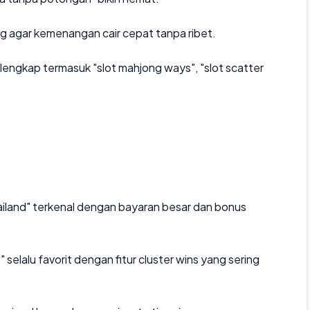
g agar kemenangan cair cepat tanpa ribet.
lengkap termasuk "slot mahjong ways", "slot scatter
thailand" terkenal dengan bayaran besar dan bonus
selalu favorit dengan fitur cluster wins yang sering