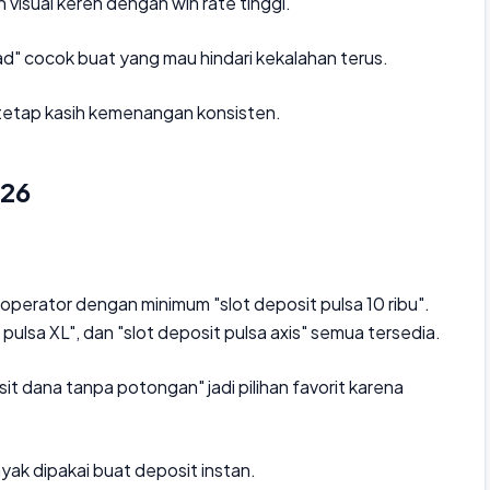
 visual keren dengan win rate tinggi.
kad" cocok buat yang mau hindari kekalahan terus.
7" tetap kasih kemenangan konsisten.
026
 operator dengan minimum "slot deposit pulsa 10 ribu".
 pulsa XL", dan "slot deposit pulsa axis" semua tersedia.
it dana tanpa potongan" jadi pilihan favorit karena
anyak dipakai buat deposit instan.