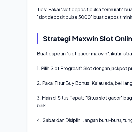
Tips: Pakai "slot deposit pulsa termurah" b
"slot deposit pulsa 5000" buat deposit mini
Strategi Maxwin Slot Onli
Buat dapetin "slot gacor maxwin", ikutin strat
1. Pilih Slot Progresif: Slot dengan jackpot
2. Pakai Fitur Buy Bonus: Kalau ada, beli la
3. Main di Situs Tepat: "Situs slot gacor" b
baik.
4. Sabar dan Disiplin: Jangan buru-buru, tu