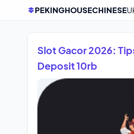
PEKINGHOUSECHINESE
U
Slot Gacor 2026: Ti
Deposit 10rb