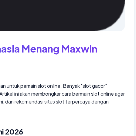
hasia Menang Maxwin
untuk pemain slot online. Banyak "slot gacor"
tikel ini akan membongkar cara bermain slot online agar
ini, dan rekomendasi situs slot terpercaya dengan
ni 2026